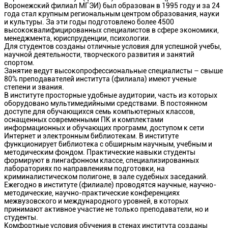
Воронежский филиал МГЭИ) был образован в 1995 году и за 24
года стал крупным региональным центром образования, науки
и культуры. За эти годы подготовлено более 4500
высококвалифицированных специалистов в сфере экономики,
менеджмента, юриспруденции, психологии.
Для студентов созданы отличные условия для успешной учебы,
научной деятельности, творческого развития и занятий
спортом.
Занятие ведут высокопрофессиональные специалисты – свыше
80% преподавателей института (филиала) имеют ученые
степени и звания.
В институте просторные удобные аудитории, часть из которых
оборудовано мультимедийными средствами. В постоянном
доступе для обучающихся семь компьютерных классов,
оснащенных современными ПК и комплектами
информационных и обучающих программ, доступом к сети
Интернет и электронным библиотекам. В институте
функционирует библиотека с обширным научным, учебным и
методическим фондом. Практические навыки студенты
формируют в лингафонном классе, специализированных
лабораториях по направлениям подготовки, на
криминалистическом полигоне, в зале судебных заседаний.
Ежегодно в институте (филиале) проводятся научные, научно-
методические, научно-практические конференциях
межвузовского и международного уровней, в которых
принимают активное участие не только преподаватели, но и
студенты.
Комфортные условия обучения в стенах института созданы