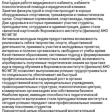
благодаря работе медицинского кабинета, кабинете
психологической помощи и юридической клиники.
Занятия физкультурой и спортом проходят в хорошо
оборудованных спортивном, тренажерном и гимнастическом
залах. Спортивные соревнования, спартакиады, первенства,
Дни здоровья в которых принимают участие студенты,
преподаватели, сотрудники и администрация, давно стали
«визитной карточной» Воронежского института (филиала) АНО
ВО МГЭУ.
Активным молодым людям предоставлена возможность
реализовать себя в творчестве, спорте, общественной
деятельности, принимать участие в молодежных проектах,
интересно и полезно организовать свободное от учебы время.
Качественное образование, системных подход к формированию
профессиональных и личностных компетенций, возможность
апробировать полученные теоретические знания на практике
еще в период обучения в Воронежском институте (филиале) АНО
ВО МГЭУ, позволяет выпускникам успешно трудоустраиваться
по специальности, обеспечивает им быстрый
профессиональный и карьерный рост в органах
государственной власти, муниципальных учреждениях,
правоохранительных структурах, психологических центрах,
коммерческих организациях или собственном бизнесе.
Наиболее яркие, имеющие способности к педагогической
деятельности выпускники стали преподавателями института и
сегодня успешно передают свои профессиональные знанию
новому поколению студентов.
Приоритетной целью образовательной воспитательной