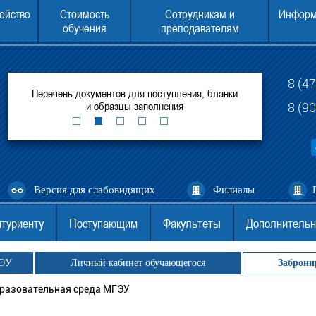
ойство
Стоимость
Сотрудникам и
Информ
обучения
преподавателям
8 (4
итуте
Перечень документов для поступления, бланки
ЕГЭ для поступ
ей
и образцы заполнения
(филиал) 
8 (9
Версия для слабовидящих
Филиалы
туриенту
Поступающим
Факультеты
Дополнительн
ГЭУ
Личный кабинет обучающегося
Заброни
разовательная среда МГЭУ