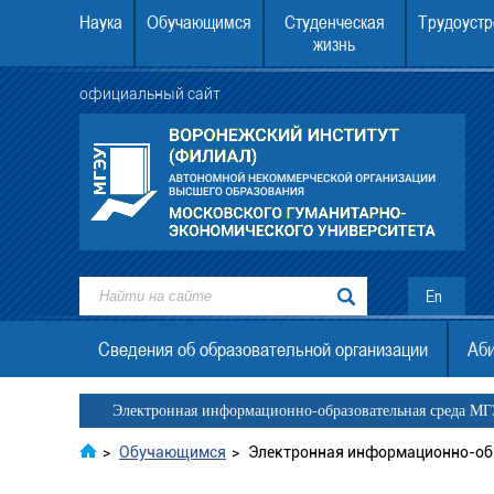
Наука
Обучающимся
Студенческая
Трудоустр
жизнь
официальный сайт
ежский институт (филиал) АНО
22.08.2026 в 12.00 в Воронежском инст
. граждан Украины, ДНР, ЛНР
МГЭУ состоится День открытых двер
En
Сведения об образовательной организации
Аби
Электронная информационно-образовательная среда М
>
Обучающимся
>
Электронная информационно-об