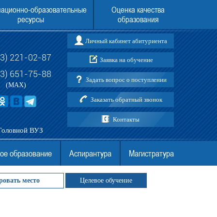
ационно-образовательные
Оценка качества
ресурсы
образования
Личный кабинет абитуриента
73) 221-02-87
Заявка на обучение
ления в Воронежский институт
Поступить в Воронежский институт (фи
АНО ВО МГЭУ в 2026 году
АНО ВО МГЭУ без ЕГЭ
03) 651-75-88
Задать вопрос о поступлении
(MAX)
Заказать обратный звонок
Контакты
Головной ВУЗ
ое образование
Аспирантура
Магистратура
ровать место
Целевое обучение