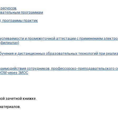
ресурсов,
овательным программам
), программы практик
успеваемости и промежуточной аттестации с применением электр
 (филиалах)
бучения и дистанционных образовательных технологий при реали
заимодействия сотрудников, профессорско-преподавательского со
ZOOM через ЭИОС
ой зачетной книжке.
материалов.