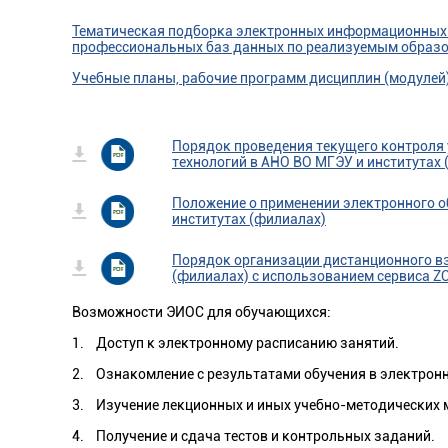
Тематическая подборка электронных информационных 
профессиональных баз данных по реализуемым образ
Учебные планы, рабочие программ дисциплин (модулей
Порядок проведения текущего контроля 
технологий в АНО ВО МГЭУ и институтах
Положение о применении электронного о
институтах (филиалах)
Порядок организации дистанционного в
(филиалах) с использованием сервиса 
Возможности ЭИОС для обучающихся:
1. Доступ к электронному расписанию занятий.
2. Ознакомление с результатами обучения в электронн
3. Изучение лекционных и иных учебно-методических 
4. Получение и сдача тестов и контрольных заданий.