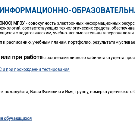
 ИНФОРМАЦИОННО-ОБРАЗОВАТЕЛЬНА
(ЭИОС) МГЭУ
- совокупность электронных информационных ресурсо
ехнологий, соответствующих технологических средств, обеспечи
ающихся с педагогическим, учебно-вспомогательным персоналом и
п к расписанию, учебным планам, портфолио, результатам успевае
или при работе
с разделами личного кабинета студента про
 и при прохождении тестирования
, пожалуйста, Ваши Фамилию и Имя, группу, номер студенческого б
для обучающихся