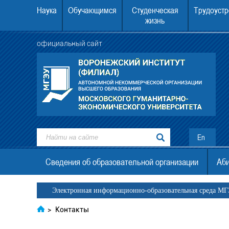
Наука
Обучающимся
Студенческая
Трудоустр
жизнь
официальный сайт
ежский институт (филиал) АНО
22.08.2026 в 12.00 в Воронежском инст
. граждан Украины, ДНР, ЛНР
МГЭУ состоится День открытых двер
En
Сведения об образовательной организации
Аби
Электронная информационно-образовательная среда М
>
Контакты