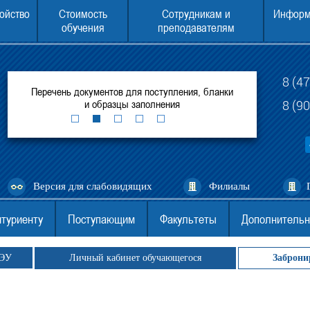
ойство
Стоимость
Сотрудникам и
Информ
обучения
преподавателям
8 (4
итуте
Перечень документов для поступления, бланки
ЕГЭ для поступ
ей
и образцы заполнения
(филиал) 
8 (9
Версия для слабовидящих
Филиалы
туриенту
Поступающим
Факультеты
Дополнительн
ГЭУ
Личный кабинет обучающегося
Заброни