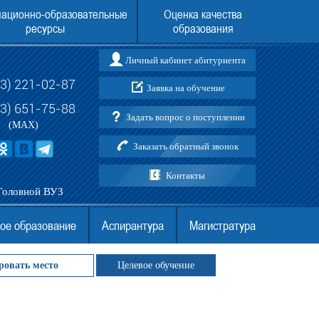
ационно-образовательные
Оценка качества
ресурсы
образования
Личный кабинет абитуриента
73) 221-02-87
Заявка на обучение
ления в Воронежский институт
Поступить в Воронежский институт (фи
АНО ВО МГЭУ в 2026 году
АНО ВО МГЭУ без ЕГЭ
03) 651-75-88
Задать вопрос о поступлении
(MAX)
Заказать обратный звонок
Контакты
Головной ВУЗ
ое образование
Аспирантура
Магистратура
ровать место
Целевое обучение