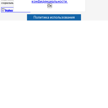
конфиденциальности.
социальных сетях
Ок
Политика использования
Абитуриенту
Обучающимся
Сотрудникам и преподавателям
Политика конфиденциальности
Сведения об образовательной организации
Наука
Факультеты
Структурные подразделения
Студенческая жизнь
Информационно-образовательные ресурсы
Дополнительное образование
Версия для слабовидящих