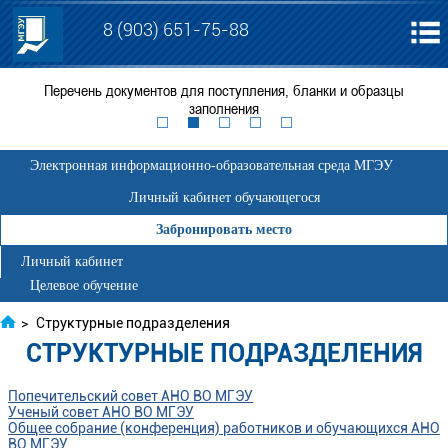
8 (903) 651-75-88
я
Перечень документов для поступления, бланки и образцы
ЕГ
заполнения
Электронная информационно-образовательная среда МГЭУ
Личный кабинет обучающегося
Забронировать место
Личный кабинет
Целевое обучение
>
Структурные подразделения
СТРУКТУРНЫЕ ПОДРАЗДЕЛЕНИЯ
Попечительский совет АНО ВО МГЭУ
Ученый совет АНО ВО МГЭУ
Общее собрание (конференция) работников и обучающихся АНО
ВО МГЭУ