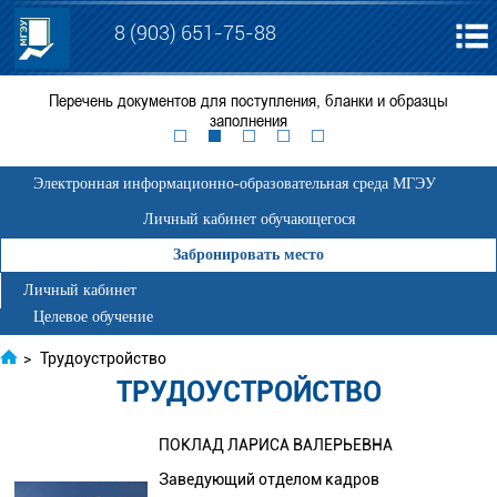
8 (903) 651-75-88
я
Перечень документов для поступления, бланки и образцы
ЕГ
заполнения
Электронная информационно-образовательная среда МГЭУ
Личный кабинет обучающегося
Забронировать место
Личный кабинет
Целевое обучение
>
Трудоустройство
ТРУДОУСТРОЙСТВО
ПОКЛАД ЛАРИСА ВАЛЕРЬЕВНА
Заведующий отделом кадров