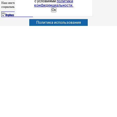
с условиями
политики
Наш институт в
конфиденциальности.
социальных сетях
Ок
Политика использования
Абитуриенту
Обучающимся
Сотрудникам и преподавателям
Политика конфиденциальности
Сведения об образовательной организации
Наука
Факультеты
Структурные подразделения
Студенческая жизнь
Информационно-образовательные ресурсы
Дополнительное образование