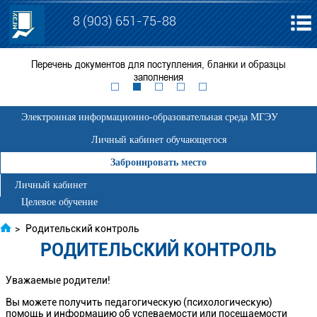
8 (903) 651-75-88
я
Перечень документов для поступления, бланки и образцы
ЕГ
заполнения
Электронная информационно-образовательная среда МГЭУ
Личный кабинет обучающегося
Забронировать место
Личный кабинет
Целевое обучение
>
Родительский контроль
РОДИТЕЛЬСКИЙ КОНТРОЛЬ
Уважаемые родители!
Вы можете получить педагогическую (психологическую)
помощь и информацию об успеваемости или посещаемости