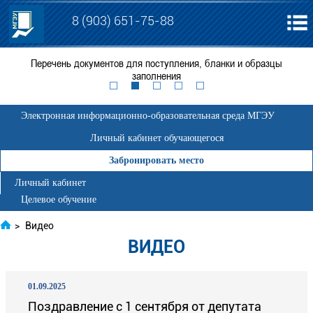
8 (903) 651-75-88
я
Перечень документов для поступления, бланки и образцы
ЕГ
заполнения
Электронная информационно-образовательная среда МГЭУ
Личный кабинет обучающегося
Забронировать место
Личный кабинет
Целевое обучение
>
Видео
ВИДЕО
01.09.2025
Поздравление с 1 сентября от депутата