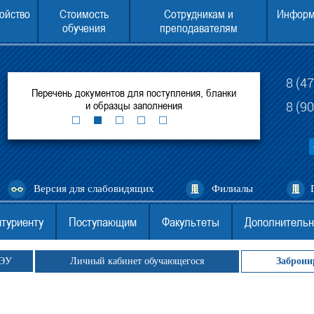
ойство
Стоимость
Сотрудникам и
Информ
обучения
преподавателям
8 (4
итуте
Перечень документов для поступления, бланки
ЕГЭ для поступ
ей
и образцы заполнения
(филиал) 
8 (9
Версия для слабовидящих
Филиалы
туриенту
Поступающим
Факультеты
Дополнительн
ГЭУ
Личный кабинет обучающегося
Заброни