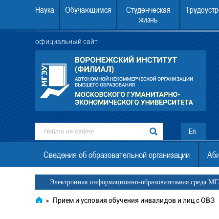
Наука
Обучающимся
Студенческая
Трудоустр
жизнь
официальный сайт
ежский институт (филиал) АНО
22.08.2026 в 12.00 в Воронежском инст
. граждан Украины, ДНР, ЛНР
МГЭУ состоится День открытых двер
En
Сведения об образовательной организации
Аби
Электронная информационно-образовательная среда М
>
Прием и условия обучения инвалидов и лиц с ОВЗ