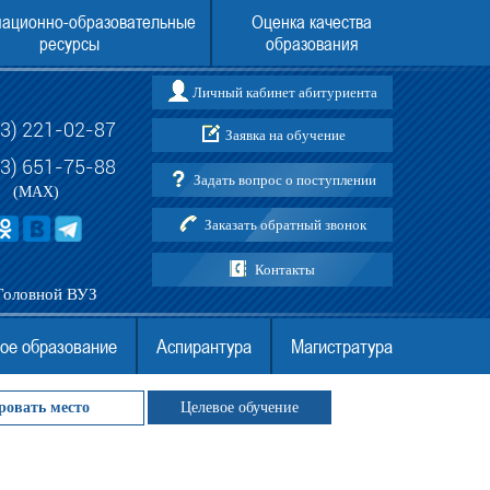
ационно-образовательные
Оценка качества
ресурсы
образования
Личный кабинет абитуриента
73) 221-02-87
Заявка на обучение
ления в Воронежский институт
Поступить в Воронежский институт (фи
АНО ВО МГЭУ в 2026 году
АНО ВО МГЭУ без ЕГЭ
03) 651-75-88
Задать вопрос о поступлении
(MAX)
Заказать обратный звонок
Контакты
Головной ВУЗ
ое образование
Аспирантура
Магистратура
ровать место
Целевое обучение