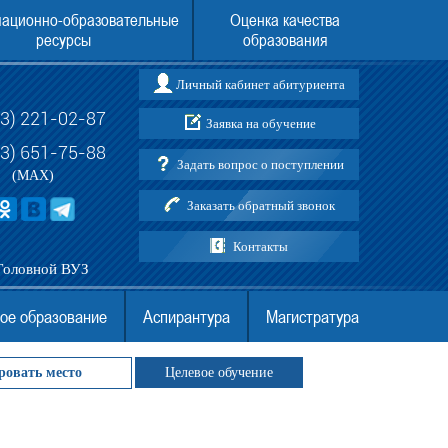
ационно-образовательные
Оценка качества
ресурсы
образования
Личный кабинет абитуриента
73) 221-02-87
Заявка на обучение
ления в Воронежский институт
Поступить в Воронежский институт (фи
АНО ВО МГЭУ в 2026 году
АНО ВО МГЭУ без ЕГЭ
03) 651-75-88
Задать вопрос о поступлении
(MAX)
Заказать обратный звонок
Контакты
Головной ВУЗ
ое образование
Аспирантура
Магистратура
ровать место
Целевое обучение