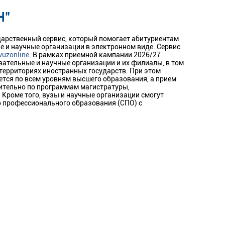
Н"
ударственный сервис, который помогает абитуриентам
е и научные организации в электронном виде. Сервис
vuzonline
. В рамках приемной кампании 2026/27
овательные и научные организации и их филиалы, в том
территориях иностранных государств. При этом
ется по всем уровням высшего образования, а прием
нительно по программам магистратуры,
Кроме того, вузы и научные организации смогут
 профессионального образования (СПО) с