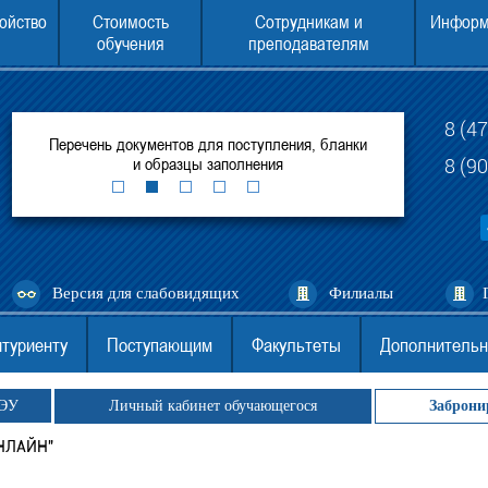
ойство
Стоимость
Сотрудникам и
Информ
обучения
преподавателям
8 (4
итуте
Перечень документов для поступления, бланки
ЕГЭ для поступ
ей
и образцы заполнения
(филиал) 
8 (9
Версия для слабовидящих
Филиалы
туриенту
Поступающим
Факультеты
Дополнительн
ГЭУ
Личный кабинет обучающегося
Заброни
НЛАЙН"