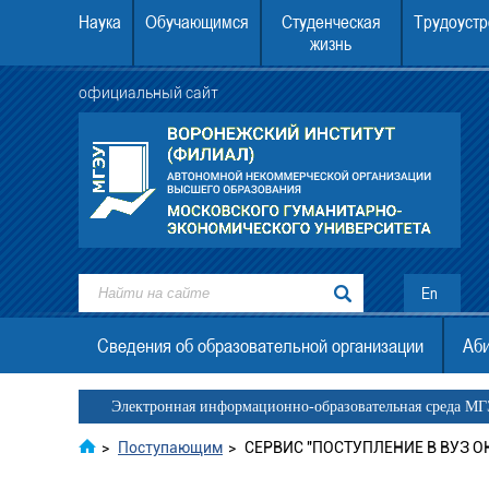
Наука
Обучающимся
Студенческая
Трудоустр
жизнь
официальный сайт
ежский институт (филиал) АНО
22.08.2026 в 12.00 в Воронежском инст
. граждан Украины, ДНР, ЛНР
МГЭУ состоится День открытых двер
En
Сведения об образовательной организации
Аби
Электронная информационно-образовательная среда М
>
Поступающим
>
СЕРВИС "ПОСТУПЛЕНИЕ В ВУЗ О