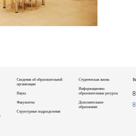
Сведения об образовательной
Студенческая жизнь
В
организации
Информационно-
8
Наука
образовательные ресурсы
Факультеты
Дополнительное
8
образование
Структурные подразделения
и