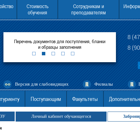
ойство
Стоимость
Сотрудникам и
Информ
обучения
преподавателям
8 (4
итуте
Перечень документов для поступления, бланки
ЕГЭ для поступ
ей
и образцы заполнения
(филиал) 
8 (9
Версия для слабовидящих
Филиалы
туриенту
Поступающим
Факультеты
Дополнительн
ГЭУ
Личный кабинет обучающегося
Заброни
я