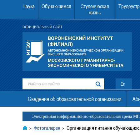
Наука
Обучающимся
Студенческая
Трудоустр
жизнь
официальный сайт
ежский институт (филиал) АНО
22.08.2026 в 12.00 в Воронежском инст
. граждан Украины, ДНР, ЛНР
МГЭУ состоится День открытых двер
En
Сведения об образовательной организации
Аби
Электронная информационно-образовательная среда М
>
Фотогалерея
>
Организация питания обучающихс