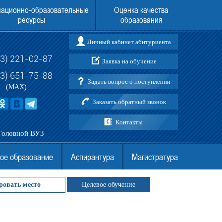
ационно-образовательные
Оценка качества
ресурсы
образования
Личный кабинет абитуриента
73) 221-02-87
Заявка на обучение
ления в Воронежский институт
Поступить в Воронежский институт (фи
АНО ВО МГЭУ в 2026 году
АНО ВО МГЭУ без ЕГЭ
03) 651-75-88
Задать вопрос о поступлении
(MAX)
Заказать обратный звонок
Контакты
Головной ВУЗ
ое образование
Аспирантура
Магистратура
ровать место
Целевое обучение