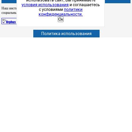
использовать сайт, Вы принимаете
условия использования
и соглашаетесь
Наш институт в
с условиями
политики
социальных сетях
конфиденциальности.
Ок
Политика использования
Абитуриенту
Обучающимся
Сотрудникам и преподавателям
Политика конфиденциальности
Сведения об образовательной организации
Наука
Факультеты
Структурные подразделения
Студенческая жизнь
Информационно-образовательные ресурсы
Дополнительное образование