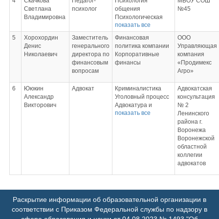
4
Скачкова
Педагог-
Психология
МБОУ СОШ
Ознакомительная
особенности
Светлана
психолог
общения
№45
практика
Основы "1С:
Владимировна
Психологическая
Производственная
Бухгалтерия
показать все
служба и
практика.
предприятия"
психологическое
Технологическая
5
Хорохордин
Заместитель
Финансовая
ООО
Налоговая система
консультирование
(проектно-
Денис
генерального
политика компании
Управляющая
зарубежных стран
Практикум по
технологическая)
Николаевич
директора по
Корпоративные
компания
Налоговый учёт и
основам
практика
финансовым
финансы
«Продимекс
его региональные
психологического
вопросам
Агро»
особенности
консультирования
"1С: Бухгалтерия
Практикум по
предприятия" для
6
Ююкин
Адвокат
Криминалистика
Адвокатская
методам
руководителя
Александр
Уголовный процесс
консультация
саморегуляции и
Отчетность "1С:
Викторович
Адвокатура и
№ 2
техникам
Бухгалтерия
показать все
нотариат
Ленинского
медитации
предприятия"
Адвокатская
района г.
Социально-
Международные
деятельность в
Воронежа
психологический
стандарты учёта и
уголовном процессе
Воронежской
тренинг
финансовой
Учебная практика.
областной
отчётности
Ознакомительная
коллегии
Международные
практика
адвокатов
стандарты аудита
Налоговое
планирование
Налоговое
Раскрытие информации об образовательной организации в
администрирование
соответствии с Приказом Федеральной службы по надзору в
Судебная