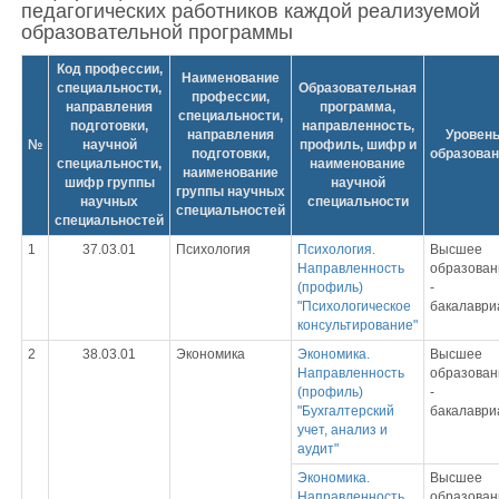
педагогических работников каждой реализуемой
образовательной программы
Код профессии,
Наименование
специальности,
Образовательная
профессии,
направления
программа,
специальности,
подготовки,
направленность,
направления
Уровен
№
научной
профиль, шифр и
подготовки,
образова
специальности,
наименование
наименование
шифр группы
научной
группы научных
научных
специальности
специальностей
специальностей
1
37.03.01
Психология
Психология.
Высшее
Направленность
образован
(профиль)
-
"Психологическое
бакалаври
консультирование"
2
38.03.01
Экономика
Экономика.
Высшее
Направленность
образован
(профиль)
-
"Бухгалтерский
бакалаври
учет, анализ и
аудит"
Экономика.
Высшее
Направленность
образован