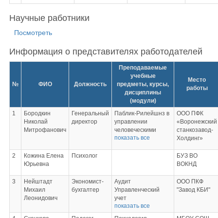
Научные работники
Посмотреть
Информация о представителях работодателей
Преподаваемые
учебные
Место
№
ФИО
Должность
предметы, курсы,
работы
дисциплины
(модули)
1
Бородкин
Генеральный
Паблик-Рилейшнз в
ООО ПФК
Николай
директор
управлении
«Воронежский
Митрофанович
человеческими
станкозавод-
показать все
ресурсами
Холдинг»
Документационное
обеспечение
2
Кожина Елена
Психолог
БУЗ ВО
управления
Юрьевна
ВОКНД
человеческими
ресурсами
3
Нейштадт
Экономист-
Аудит
ООО ПКФ
Организация
Михаил
бухгалтер
Управленческий
"Завод КБИ"
управленческого
Леонидович
учет
труда
показать все
Налоговый учет и
Учебная практика.
его региональные